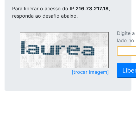
Para liberar o acesso
do IP
216.73.217.18
,
responda ao desafio abaixo.
Digite 
lado no
[trocar imagem]